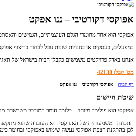
אפוקסי דקורטיבי – ננו אפקט
אפוקסי הוא אחד מחומרי הגלם העוצמתיים, הגמישים והאסתטי
במפעלים, בעסקים או בחנויות שונות נוכל לבחור בריצוף אפוק
אנחנו באדל פרויקטים משמשים כקבלן הבית בישראל של תאגיד Sika העולמי – ומשווקים ריצוף אפוקסי איכותי (אפוקסי ננו אפקט) מבית היוצר של Sika ובהתאמה אישית לכל ל
מס' קבלן 42138
דף הבית
»
אפוקסי דקורטיבי – ננו אפקט
שיטת היישום
אפוקסי הוא פולימר מיוחד – כלומר חומר המורכב משרשרת מול
התכונה המשמעותית של האפוקסי היא העובדה שהוא מתקשה
לכן בהתקנת רצפת אפוקסי נעשה שימוש באפוקסי ובחומר כימי