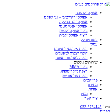
אפוקסי לרצפה
אפוקסי דקורטיבי – ננו אפקט
אפוקסי נגד החלקה
אפוקסי אנטי סטטי
ציפוי אפוקסי לבטון
ריצוף אפוקסי לבית
בטון מוחלק
עסקי
רצפת אפוקסי לחניונים
חיפוי רצפות למפעלים
רצפה לאולמות תצוגה
שירותים נוספים
ציפוי MMA
רצפת מיקרוטופינג
רצפת פוליאוריטן
פרויקטים
מחירון
אודות
מגזין
צור קשר
חייגו:
052-5754145
תפריט