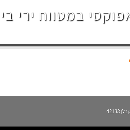
וקסי במטווח ירי בי
42138